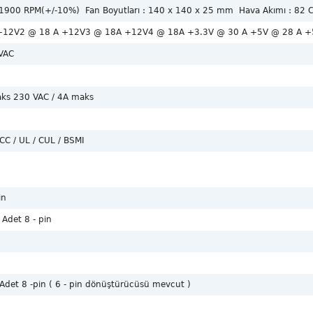
: 1900 RPM(+/-10%)
Fan Boyutları : 140 x 140 x 25 mm
Hava Akımı : 82 CFM
+12V2 @ 18 A +12V3 @ 18A +12V4 @ 18A +3.3V @ 30 A +5V @ 28 A +5
VAC
aks 230 VAC / 4A maks
FCC / UL / CUL / BSMI
in
 Adet 8 - pin
 Adet 8 -pin ( 6 - pin dönüştürücüsü mevcut )