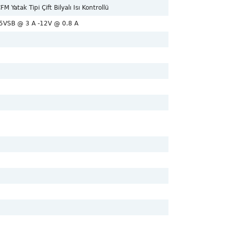
 Yatak Tipi Çift Bilyalı Isı Kontrollü
VSB @ 3 A -12V @ 0.8 A