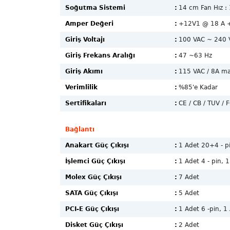
Soğutma Sistemi
:
14 cm Fan Hız 
Amper Değeri
:
+12V1 @ 18 A 
Giriş Voltajı
:
100 VAC ~ 240 
Giriş Frekans Aralığı
:
47 ~63 Hz
Giriş Akımı
:
115 VAC / 8A m
Verimlilik
:
%85'e Kadar
Sertifikaları
:
CE / CB / TUV / 
Bağlantı
Anakart Güç Çıkışı
:
1 Adet 20+4 - p
İşlemci Güç Çıkışı
:
1 Adet 4 - pin, 1
Molex Güç Çıkışı
:
7 Adet
SATA Güç Çıkışı
:
5 Adet
PCI-E Güç Çıkışı
:
1 Adet 6 -pin, 1
Disket Güç Çıkışı
:
2 Adet