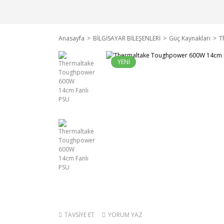
Anasayfa
BİLGİSAYAR BİLEŞENLERİ
Güç Kaynakları
T
YENİ
TAVSİYE ET
YORUM YAZ