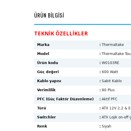
ÜRÜN BİLGİSİ
TEKNİK ÖZE
LLİKLER
Marka
:
Thermaltake
Model
:
Thermaltake To
Ürün kodu
:
W0103RE
Güç değeri
:
600 Watt
Kablo yapısı
:
Sabit Kablo
Verimlilik
:
80 Plus
PFC (Güç Faktör Düzenleme)
:
Aktif PFC
Türü
:
ATX 12V 2.2 & 
Switchler
:
ATX Lojik on-off
Renk
:
Siyah