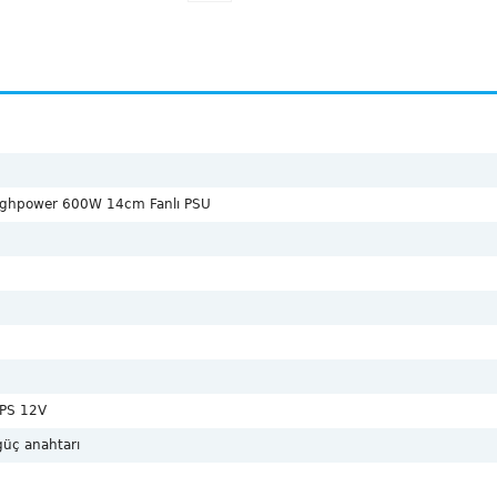
ughpower 600W 14cm Fanlı PSU
EPS 12V
 güç anahtarı