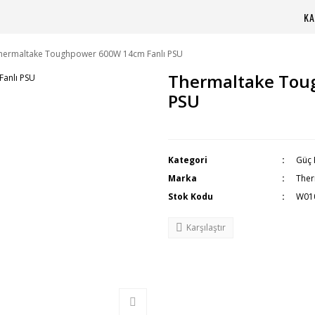
KA
hermaltake Toughpower 600W 14cm Fanlı PSU
Thermaltake Tou
PSU
Kategori
Güç 
Marka
Ther
Stok Kodu
W01
Karşılaştır