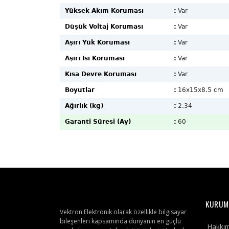
Yüksek Akım Koruması
:
Var
Düşük Voltaj Koruması
:
Var
Aşırı Yük Koruması
:
Var
Aşırı Isı Koruması
:
Var
Kısa Devre Koruması
:
Var
Boyutlar
:
16x15x8.5 cm
Ağırlık (kg)
:
2.34
Garanti Süresi (Ay)
:
60
KURUM
Vektron Elektronik olarak özellikle bilgisayar
bileşenleri kapsamında dünyanın en güçlü
Hakkı