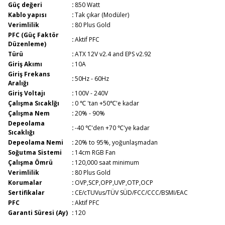
Güç değeri
:
850 Watt
Kablo yapısı
:
Tak çıkar (Modüler)
Verimlilik
:
80 Plus Gold
PFC (Güç Faktör
:
Aktif PFC
Düzenleme)
Türü
:
ATX 12V v2.4 and EPS v2.92
Giriş Akımı
:
10A
Giriş Frekans
:
50Hz - 60Hz
Aralığı
Giriş Voltajı
:
100V - 240V
Çalışma Sıcaklğı
:
0 ℃ 'tan +50℃'e kadar
Çalışma Nem
:
20% - 90%
Depeolama
:
-40 ℃'den +70 ℃'ye kadar
Sıcaklığı
Depeolama Nemi
:
20% to 95%, yoğunlaşmadan
Soğutma Sistemi
:
14cm RGB Fan
Çalışma Ömrü
:
120,000 saat minimum
Verimlilik
:
80 Plus Gold
Korumalar
:
OVP,SCP,OPP,UVP,OTP,OCP
Sertifikalar
:
CE/cTUVus/TÜV SÜD/FCC/CCC/BSMI/EAC
PFC
:
Aktif PFC
Garanti Süresi (Ay)
:
120