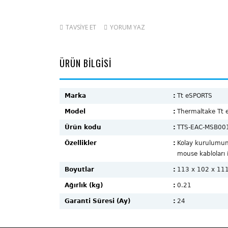
TAVSİYE ET
YORUM YAZ
ÜRÜN BİLGİSİ
Marka
:
Tt eSPORTS
Model
:
Thermaltake Tt 
Ürün kodu
:
TTS-EAC-MSB00
Özellikler
:
Kolay kurulumun
mouse kabloları 
Boyutlar
:
113 x 102 x 11
Ağırlık (kg)
:
0.21
Garanti Süresi (Ay)
:
24