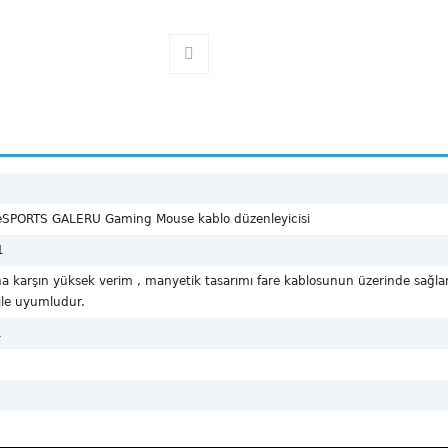
eSPORTS GALERU Gaming Mouse kablo düzenleyicisi
1
a karşın yüksek verim , manyetik tasarımı fare kablosunun üzerinde sağl
ile uyumludur.
1