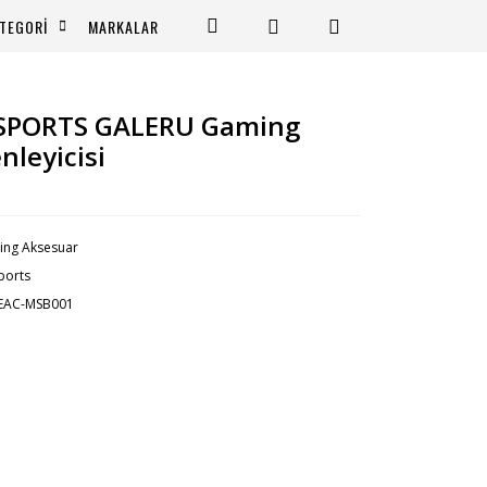
TEGORİ
MARKALAR
eSPORTS GALERU Gaming
leyicisi
ng Aksesuar
ports
-EAC-MSB001