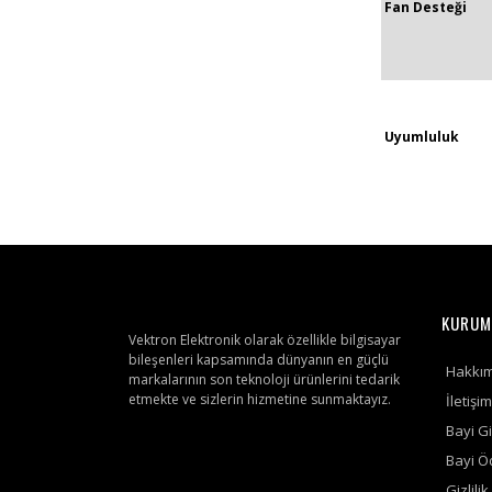
Fan Desteği
Uyumluluk
KURUM
Vektron Elektronik olarak özellikle bilgisayar
bileşenleri kapsamında dünyanın en güçlü
Hakkı
markalarının son teknoloji ürünlerini tedarik
etmekte ve sizlerin hizmetine sunmaktayız.
İletişim
Bayi Gi
Bayi 
Gizlili