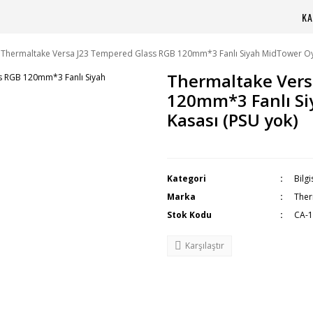
KA
Thermaltake Versa J23 Tempered Glass RGB 120mm*3 Fanlı Siyah MidTower Oy
Thermaltake Vers
120mm*3 Fanlı S
Kasası (PSU yok)
Kategori
Bilg
Marka
Ther
Stok Kodu
CA-
Karşılaştır