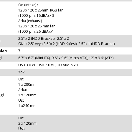
Ön (intake) :
120 x 120 x 25mm RGB fan
(1000rpm, 16dBA) x 3
Arka (exhaust) :
120 x 120 x 25 mm fan
(1000rpm, 26 dBA) x1
2.5” x 2 (HDD Bracket) ; 2.5” x 2
ı
Gizli : 2.5” veya 3.5"x 2 (HDD Kafesi); 2.5” x 1 (HDD Bracket)
ları
7
i
6.7” x 6.7” (Mini ITX), 9.6” x 9.6” (Micro ATX), 12” x 9.6” (ATX)
USB 3.0 x1, USB 2.0 x1, HD Audio x 1
Yok
Ön:
1 x 280mm
Arka:
ği
1 x 120mm
Üst :
1 x240 mm
Ön:
3 x 120mm
Üst: