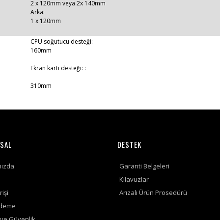
2 x 120mm veya 2x 140mm
Arka:
1 x 120mm
CPU soğutucu desteği:
160mm
Ekran kartı desteği: :
310mm
SAL
DESTEK
mızda
Garanti Belgeleri
Kılavuzlar
rişi
Arızalı Ürün Prosedürü
Ödeme
k ve Güvenlik