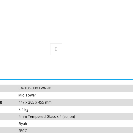
CA-1L6-00M1WN-01
Mid Tower
H)
447 x 205 x 455 mm
7.4 kg
4mm Tempered Glass x 4 (sol,ön)
Siyah
SPCC