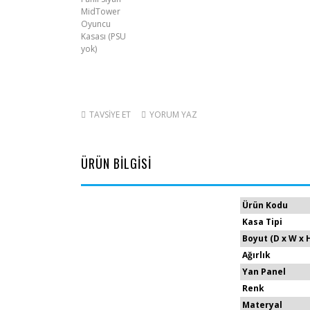
TAVSİYE ET
YORUM YAZ
ÜRÜN BİLGİSİ
Ürün Kodu
Kasa Tipi
Boyut (D x W x 
Ağırlık
Yan Panel
Renk
Materyal