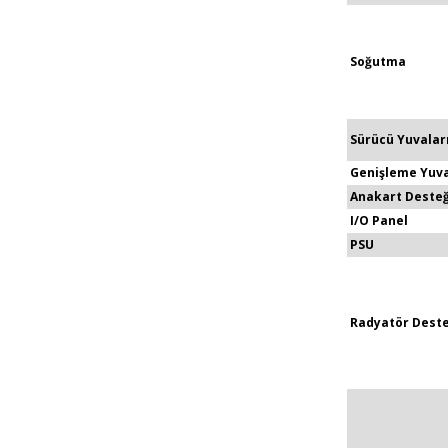
Soğutma
Sürücü Yuvalar
Genişleme Yuva
Anakart Desteğ
I/O Panel
PSU
Radyatör Deste