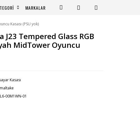
TEGORİ
MARKALAR
uncu Kasası (PSU yok)
a J23 Tempered Glass RGB
iyah MidTower Oyuncu
isayar Kasası
maltake
1L6-00M1WN-01