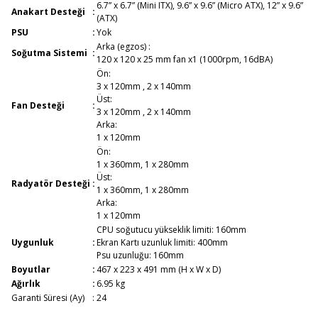
6.7” x 6.7” (Mini ITX), 9.6” x 9.6” (Micro ATX), 12” x 9.6”
Anakart Desteği
:
(ATX)
PSU
:
Yok
Arka (egzos) :
Soğutma Sistemi
:
120 x 120 x 25 mm fan x1 (1000rpm, 16dBA)
Ön:
3 x 120mm , 2 x 140mm
Üst:
Fan Desteği
:
3 x 120mm , 2 x 140mm
Arka:
1 x 120mm
Ön:
1 x 360mm, 1 x 280mm
Üst:
Radyatör Desteği
:
1 x 360mm, 1 x 280mm
Arka:
1 x 120mm
CPU soğutucu yükseklik limiti: 160mm
Uygunluk
:
Ekran Kartı uzunluk limiti: 400mm
Psu uzunluğu: 160mm
Boyutlar
:
467 x 223 x 491 mm (H x W x D)
Ağırlık
:
6.95 kg
Garanti Süresi (Ay)
:
24