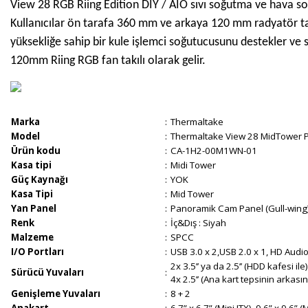
View 28 RGB Riing Edition DIY / AIO sıvı soğutma ve hava s
Kullanıcılar ön tarafa 360 mm ve arkaya 120 mm radyatör 
yüksekliğe sahip bir kule işlemci soğutucusunu destekler ve
120mm Riing RGB fan takılı olarak gelir.
Marka
:
Thermaltake
Model
:
Thermaltake View 28 MidTower P
Ürün kodu
:
CA-1H2-00M1WN-01
Kasa tipi
:
Midi Tower
Güç Kaynağı
:
YOK
Kasa Tipi
:
Mid Tower
Yan Panel
:
Panoramik Cam Panel (Gull-wing
Renk
:
İç&Dış : Siyah
Malzeme
:
SPCC
I/O Portları
:
USB 3.0 x 2,USB 2.0 x 1, HD Audio
2x 3.5’’ ya da 2.5’’ (HDD kafesi ile)
Sürücü Yuvaları
:
4x 2.5’’ (Ana kart tepsinin arkası
Genişleme Yuvaları
:
8 + 2