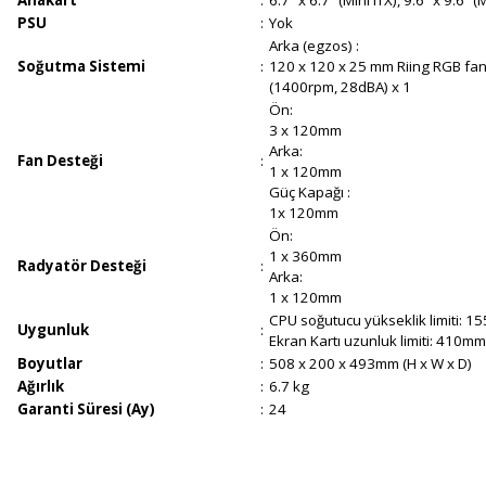
Anakart
:
6.7” x 6.7” (Mini ITX), 9.6” x 9.6” 
PSU
:
Yok
Arka (egzos) :
Soğutma Sistemi
:
120 x 120 x 25 mm Riing RGB fa
(1400rpm, 28dBA) x 1
Ön:
3 x 120mm
Arka:
Fan Desteği
:
1 x 120mm
Güç Kapağı :
1x 120mm
Ön:
1 x 360mm
Radyatör Desteği
:
Arka:
1 x 120mm
CPU soğutucu yükseklik limiti: 
Uygunluk
:
Ekran Kartı uzunluk limiti: 410m
Boyutlar
:
508 x 200 x 493mm (H x W x D)
Ağırlık
:
6.7 kg
Garanti Süresi (Ay)
:
24