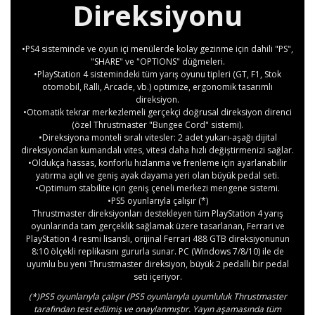
Direksiyonu
•PS4 sisteminde ve oyun içi menülerde kolay gezinme için dahili "PS",
"SHARE" ve "OPTIONS" düğmeleri.
•PlayStation 4 sistemindeki tüm yarış oyunu tipleri (GT, F1, Stok
otomobil, Ralli, Arcade, vb.) optimize, ergonomik tasarımlı
direksiyon.
•Otomatik tekrar merkezlemeli gerçekçi doğrusal direksiyon direnci
(özel Thrustmaster "Bungee Cord" sistemi).
•Direksiyona monteli sıralı vitesler: 2 adet yukarı-aşağı dijital
direksiyondan kumandalı vites, vitesi daha hızlı değiştirmenizi sağlar.
•Oldukça hassas, konforlu hızlanma ve frenleme için ayarlanabilir
yatırma açılı ve geniş ayak dayama yeri olan büyük pedal seti.
•Optimum stabilite için geniş çeneli merkezi mengene sistemi.
•PS5 oyunlarıyla çalışır (*)
Thrustmaster direksiyonları destekleyen tüm PlayStation 4 yarış
oyunlarında tam gerçeklik sağlamak üzere tasarlanan, Ferrari ve
PlayStation 4 resmi lisanslı, orijinal Ferrari 488 GTB direksiyonunun
8:10 ölçekli replikasını gururla sunar. PC (Windows 7/8/10) ile de
uyumlu bu yeni Thrustmaster direksiyon, büyük 2 pedallı bir pedal
seti içeriyor.
(*)PS5 oyunlarıyla çalışır (PS5 oyunlarıyla uyumluluk Thrustmaster
tarafından test edilmiş ve onaylanmıştır. Yayın aşamasında tüm