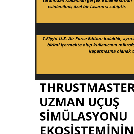
tarafından kullanılan gerçek kulaklıklardan
esinlenilmiş özel bir tasarıma sahiptir.
T.Flight U.S. Air Force Edition kulaklık, ayrı
birimi içermekte olup kullanıcının mikrof
kapatmasına olanak t
THRUSTMASTER
UZMAN UÇUŞ
SIMÜLASYONU
EKOSISTEMININ