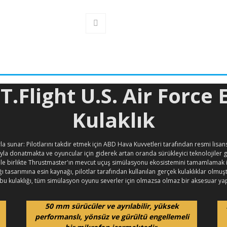
.Flight U.S. Air Force
Kulaklık
urla sunar: Pilotlarını takdir etmek için ABD Hava Kuvvetleri tarafından resmi lis
la donatmakta ve oyuncular için giderek artan oranda sürükleyici teknolojiler g
le birlikte Thrustmaster'ın mevcut uçuş simülasyonu ekosistemini tamamlamak için 
dığı tasarımına esin kaynağı, pilotlar tarafından kullanılan gerçek kulaklıklar o
i bu kulaklığı, tüm simülasyon oyunu severler için olmazsa olmaz bir aksesuar y
50 mm sürücüler ve ayrılabilir, yüksek
performanslı, yönsüz ve gürültü engellemeli