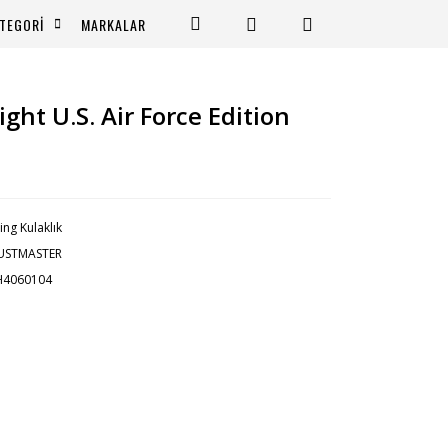
TEGORİ
MARKALAR
ght U.S. Air Force Edition
ng Kulaklık
USTMASTER
H4060104