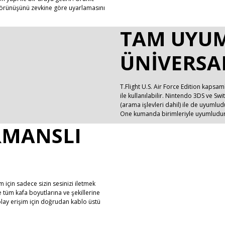
ın görünüşünü zevkine göre uyarlamasını
TAM UYUM
ÜNIVERSA
T.Flight U.S. Air Force Edition kapsa
ile kullanılabilir. Nintendo 3DS ve Switc
(arama işlevleri dahil) ile de uyumlu
One kumanda birimleriyle uyumludur
RMANSLI
m için sadece sizin sesinizi iletmek
ve tüm kafa boyutlarına ve şekillerine
kolay erişim için doğrudan kablo üstü