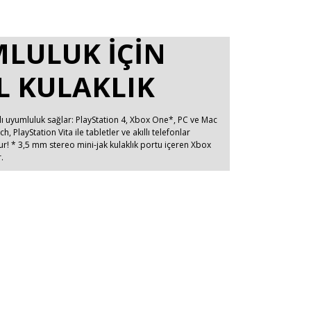
LULUK IÇIN
L KULAKLIK
mlı uyumluluk sağlar: PlayStation 4, Xbox One*, PC ve Mac
h, PlayStation Vita ile tabletler ve akıllı telefonlar
dur! * 3,5 mm stereo mini-jak kulaklık portu içeren Xbox
.