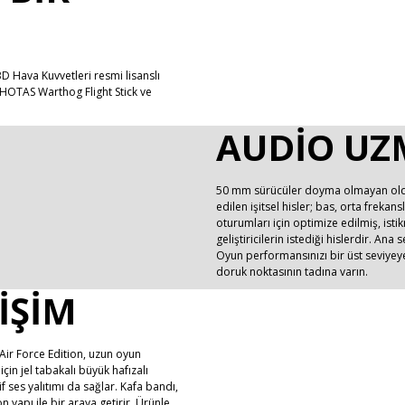
ABD Hava Kuvvetleri resmi lisanslı
 HOTAS Warthog Flight Stick ve
AUDIO UZ
50 mm sürücüler doyma olmayan olduk
edilen işitsel hisler; bas, orta frek
oturumları için optimize edilmiş, isti
geliştiricilerin istediği hislerdir. An
Oyun performansınızı bir üst seviyey
doruk noktasının tadına varın.
IŞIM
. Air Force Edition, uzun oyun
için jel tabakalı büyük hafızalı
if ses yalıtımı da sağlar. Kafa bandı,
n yapı ile bir araya getirir. Ürünle