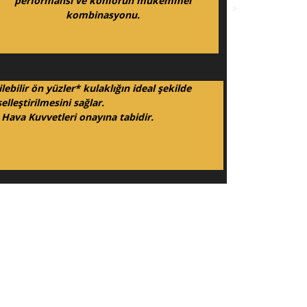
performansı ve konforun mükemmel
>
kombinasyonu.
lebilir ön yüzler* kulaklığın ideal şekilde
selleştirilmesini sağlar.
Hava Kuvvetleri onayına tabidir.