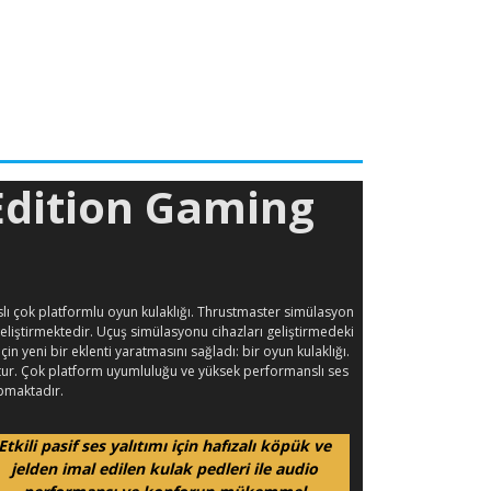
 Edition Gaming
anslı çok platformlu oyun kulaklığı. Thrustmaster simülasyon
eliştirmektedir. Uçuş simülasyonu cihazları geliştirmedeki
yeni bir eklenti yaratmasını sağladı: bir oyun kulaklığı.
lmuştur. Çok platform uyumluluğu ve yüksek performanslı ses
apmaktadır.
Etkili pasif ses yalıtımı için hafızalı köpük ve
jelden imal edilen kulak pedleri ile audio