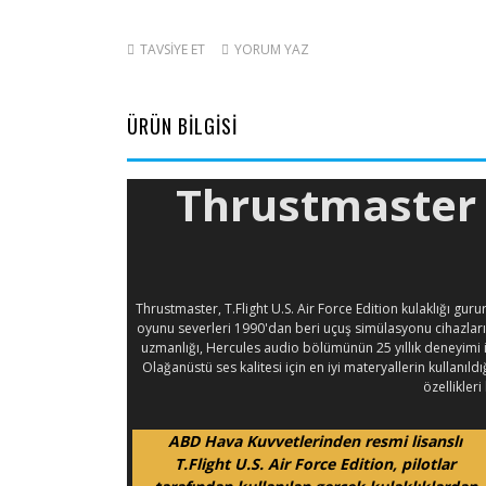
TAVSİYE ET
YORUM YAZ
ÜRÜN BİLGİSİ
Thrustmaster T
Thrustmaster, T.Flight U.S. Air Force Edition kulaklığı gur
oyunu severleri 1990'dan beri uçuş simülasyonu cihazlarıy
uzmanlığı, Hercules audio bölümünün 25 yıllık deneyimi i
Olağanüstü ses kalitesi için en iyi materyallerin kullanıl
özellikler
ABD Hava Kuvvetlerinden resmi lisanslı
T.Flight U.S. Air Force Edition, pilotlar