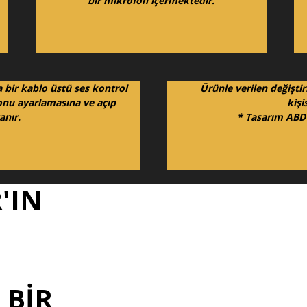
bir mikrofon içermektedir.
ca bir kablo üstü ses kontrol
Ürünle verilen değiştiri
onu ayarlamasına ve açıp
kişi
anır.
* Tasarım ABD 
'IN
 BIR