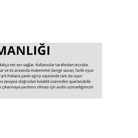
MANLIĞI
ça net ses sağlar. Kullanıcılar tarafından tecrübe
anslar ve tiz arasında mükemmel denge sunan, farklı oyun
krarlı frekans yanıtı eğrisi sayesinde tam da oyun
a ses seviyesi doğrudan kulaklık üzerinden ayarlanabilir.
e çıkarmaya yardımcı olması için audio uzmanlığımızın