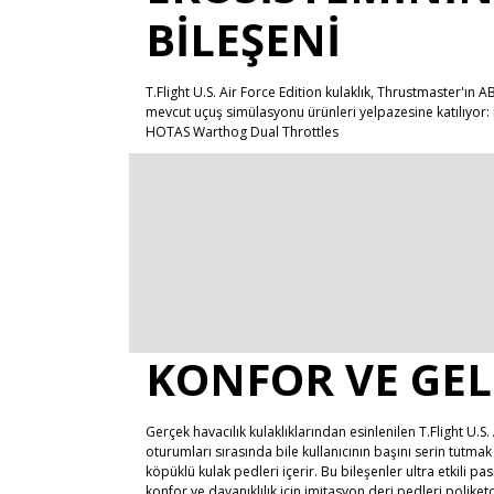
BILEŞENI
T.Flight U.S. Air Force Edition kulaklık, Thrustmaster'ın 
mevcut uçuş simülasyonu ürünleri yelpazesine katılıyor:
HOTAS Warthog Dual Throttles
KONFOR VE GEL
Gerçek havacılık kulaklıklarından esinlenilen T.Flight U.S
oturumları sırasında bile kullanıcının başını serin tutmak 
köpüklü kulak pedleri içerir. Bu bileşenler ultra etkili pas
konfor ve dayanıklılık için imitasyon deri pedleri poliketo