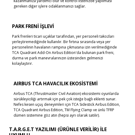
kazanmanıza yardımcı olur ve kontrol listenizde yapılması
gereken diğer işlere odaklanmanızı sağlar.
PARK FRENİ İŞLEVİ
Park frenleri ticari uçaklar tarafından, yer personeli takozları
yerleştiremediğinde kullanılır. Bir fırtına sırasında veya yer
personelinin havalanın rampına çıkmasına izin verilmediğinde
TCA Quadrant Add-On Airbus Edition'da bulunan park freni,
durma ve park manevralarınızın üstesinden gelmenizi
kolaylaştırır.
AIRBUS TCA HAVACILIK EKOSİSTEMİ
Airbus TCA (Thrustmaster Civil Aviation) ekosistemi oyunlarda
sürükleyiciliği artırmak için pek çok isteğe bağlı eklenti sunar.
Nefes kesen uçuş deneyimleri için TCA Sidestick Airbus Edition,
TCA Quadrant Airbus Edition, TM Flying Clamp ve ünlü TFRP
dümen sistemine göz atın (hepsi ayrı olarak satılır).
T.A.R.G.E.T YAZILIMI (ÜRÜNLE VERİLİR) İLE