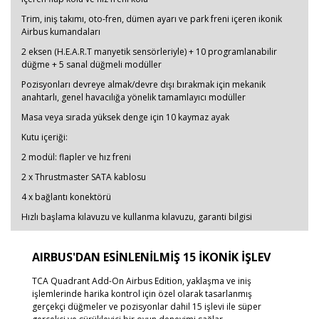
Trim, iniş takımı, oto-fren, dümen ayarı ve park freni içeren ikonik
Airbus kumandaları
2 eksen (H.E.A.R.T manyetik sensörleriyle) + 10 programlanabilir
düğme + 5 sanal düğmeli modüller
Pozisyonları devreye almak/devre dışı bırakmak için mekanik
anahtarlı, genel havacılığa yönelik tamamlayıcı modüller
Masa veya sırada yüksek denge için 10 kaymaz ayak
Kutu içeriği:
2 modül: flapler ve hız freni
2 x Thrustmaster SATA kablosu
4 x bağlantı konektörü
Hızlı başlama kılavuzu ve kullanma kılavuzu, garanti bilgisi
AIRBUS'DAN ESİNLENİLMİŞ 15 İKONİK İŞLEV
TCA Quadrant Add-On Airbus Edition, yaklaşma ve iniş
işlemlerinde harika kontrol için özel olarak tasarlanmış
gerçekçi düğmeler ve pozisyonlar dahil 15 işlevi ile süper