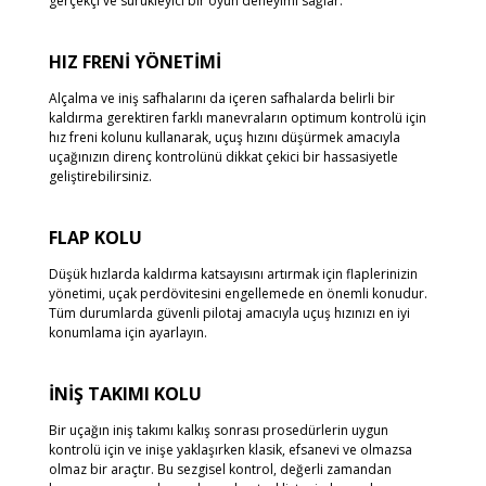
gerçekçi ve sürükleyici bir oyun deneyimi sağlar.
HIZ FRENİ YÖNETİMİ
Alçalma ve iniş safhalarını da içeren safhalarda belirli bir
kaldırma gerektiren farklı manevraların optimum kontrolü için
hız freni kolunu kullanarak, uçuş hızını düşürmek amacıyla
uçağınızın direnç kontrolünü dikkat çekici bir hassasiyetle
geliştirebilirsiniz.
FLAP KOLU
Düşük hızlarda kaldırma katsayısını artırmak için flaplerinizin
yönetimi, uçak perdövitesini engellemede en önemli konudur.
Tüm durumlarda güvenli pilotaj amacıyla uçuş hızınızı en iyi
konumlama için ayarlayın.
İNİŞ TAKIMI KOLU
Bir uçağın iniş takımı kalkış sonrası prosedürlerin uygun
kontrolü için ve inişe yaklaşırken klasik, efsanevi ve olmazsa
olmaz bir araçtır. Bu sezgisel kontrol, değerli zamandan