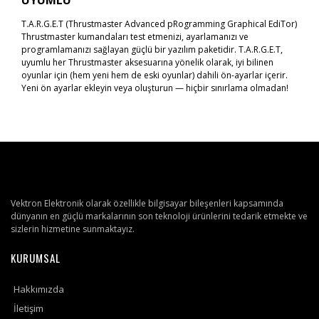
UYUMLU
T.A.R.G.E.T (Thrustmaster Advanced pRogramming Graphical EdiTor)
Thrustmaster kumandaları test etmenizi, ayarlamanızı ve
programlamanızı sağlayan güçlü bir yazılım paketidir. T.A.R.G.E.T,
uyumlu her Thrustmaster aksesuarına yönelik olarak, iyi bilinen
oyunlar için (hem yeni hem de eski oyunlar) dahili ön-ayarlar içerir.
Yeni ön ayarlar ekleyin veya oluşturun — hiçbir sınırlama olmadan!
Vektron Elektronik olarak özellikle bilgisayar bileşenleri kapsamında
dünyanın en güçlü markalarının son teknoloji ürünlerini tedarik etmekte ve
sizlerin hizmetine sunmaktayız.
KURUMSAL
Hakkımızda
İletişim