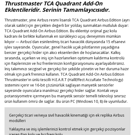
Thrustmaster TCA Quadrant Add-On
Eklentileridir. Serinin Tamamlayıcısıdır.
Thrustmaster, yine Airbus resmi lisanslı TCA Quadrant Airbus Edition (ayrı
olarak satılır) için gerçekten değerli bir yoldaş sunmaktan mutluluk duyar:
TCA Quadrant Add-On Airbus Edition. Bu eklentiyi orijinal gaz kolu
kadranı ile birlikte kullanmak en sürükleyici uçuş deneyimini mümkün
kılıyor — Airbus'dan esinlenilmiş ticari havacılık dünyasında 15 efsanevi
işlev sayesinde. Oyuncular, genel hacılık uçak pilotlarının yaşadığına
benzer gerçekçi hisler için akıcı eksenlerden de hoşlanacaklar. Kalkış
sırasında, uçarken ve iniş için hazırlanırken optimum kaldırma kontrolü
için flaplerinizin ve hız frenlerinizin konfigürasyonunu ayarlayabilirsiniz.
İniş takımınızı sezgisel ve gerçekçi bir şekilde yönetin ve her duruma hazır
olmak için park freninizi kullanın. TCA Quadrant Add-On Airbus Edition
Thrustmaster'ın ünlü tescilli H.E.A.R.T (HallEffect AccuRate Technology)
sistemini içerir ve 16-bit çözünürlük sağlayan manyetik sensörler
sayesinde oyunculara inanılmaz gerçekçi hisler sağlar. Kontak veya
potansiyometre içermeyen bu manyetik sensör temelli teknoloji sınırsız
ürün kullanım ömrü de sağlar. Bu ürün PC (Windows 10, 8) ile uyumludur.
Gerçekçi ticari ve/veya sivil havacılık kinematiği için ek replika Airbus
modülleri
Yaklaşma ve iniş işlemlerinizi kontrol etmek için gerçekçi pozisyonlar
içeren flap kolu ve hız freni kolu