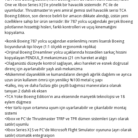
One ve Xbox Series X|S'e yönelik bir havacılık sistemidir. PC ile de
uyumludur. Thrustmaster'ın yeni amiral gemisi sivil havacılık serisi TCA
Boeing Edition, son derece belirli bir amacın dikkate alındığı, üstün yeni
özelliklere sahip bir ürün serisidir: Bir 787 yolcu uçağındaki gerçek Boeing
pilotlarının hissettiği hisleri, farklı kontrolleri ve uçuş kinematiğini
kopyalama.
•İkonik Boeing 787 yolcu uçağından esinlenilmiş resmi lisanslı Boeing
boyunduruk tipi lövye (1:1 ölçekli ergonomik replika)
•Orijinal Boeing Dreamliner yolcu uçaklarında hissedilen sarkaç hissini
kopyalayan PENDUL_R mekanizması (21 cm hareket aralığı)
•Olağanüstü düzeyde kontrol sağlayan, akıcı hareket ve esnek doğrusal
direnç için ayarlanabilir yaylı asılı mekanizma
•Mükemmel dayanıklılık ve kumandaların dengeli ağırlık dağılımı ve ayrıca
uzun ürün kullanım ömrü için yenilikçi %100 metal iç yapı
•Kalkış, iniş ve daha fazlası gibi çeşitli bağımsız manevralara olanak
tanıyan 2 dahili ek eksen
•TCA Yoke Boeing Edition'ın ana ekseninde manyetik teknolojisi ve 18
eylem düğmesi
•Her türlü oyun ortamına uyum için uyarlanabilir ve çıkarılabilir montaj
sistemi
•Xbox ve PC'de Thrustmaster TFRP ve TPR dümen sistemleri (ayrı olarak
satılır) uyumlu
•Xbox Series X|S ve PC'de Microsoft Flight Simulator oyununa (ayrı olarak
satılır) otomatik entegrasyon