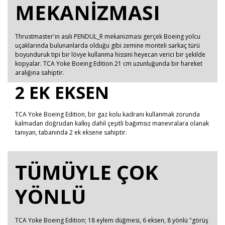
MEKANİZMASI
Thrustmaster'ın asılı PENDUL_R mekanizması gerçek Boeing yolcu
uçaklarında bulunanlarda olduğu gibi zemine monteli sarkaç türü
boyunduruk tipi bir lövye kullanma hissini heyecan verici bir şekilde
kopyalar. TCA Yoke Boeing Edition 21 cm uzunluğunda bir hareket
aralığına sahiptir.
2 EK EKSEN
TCA Yoke Boeing Edition, bir gaz kolu kadranı kullanmak zorunda
kalmadan doğrudan kalkış dahil çeşitli bağımsız manevralara olanak
tanıyan, tabanında 2 ek eksene sahiptir.
TÜMÜYLE ÇOK
YÖNLÜ
TCA Yoke Boeing Edition; 18 eylem düğmesi, 6 eksen, 8 yönlü "görüş