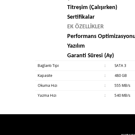
Titreşim (Çalışırken)
Sertifikalar
EK ÖZELLİKLER
Performans Optimizasyon
Yazılım
Garanti Süresi (Ay)
Bağlantı Tipi
:
SATA 3
Kapasite
:
480 GB
Okuma Hızı
:
555 MB/s
Yazma Hızı
:
540 MB/s