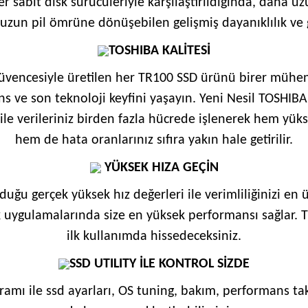
r sabit disk sürücüleriyle karşılaştırıldığında, daha 
uzun pil ömrüne dönüşebilen gelişmiş dayanıklılık ve 
TOSHIBA KALİTESİ
güvencesiyle üretilen her TR100 SSD ürünü birer mühendi
s ve son teknoloji keyfini yaşayın. Yeni Nesil TOSHIBA
le verileriniz birden fazla hücrede işlenerek hem yük
hem de hata oranlarınız sıfıra yakın hale getirilir.
YÜKSEK HIZA GEÇİN
duğu gerçek yüksek hız değerleri ile verimliliğinizi en 
uygulamalarında size en yüksek performansı sağlar. TR
ilk kullanımda hissedeceksiniz.
SSD UTILITY İLE KONTROL SİZDE
ramı ile ssd ayarları, OS tuning, bakım, performans tak