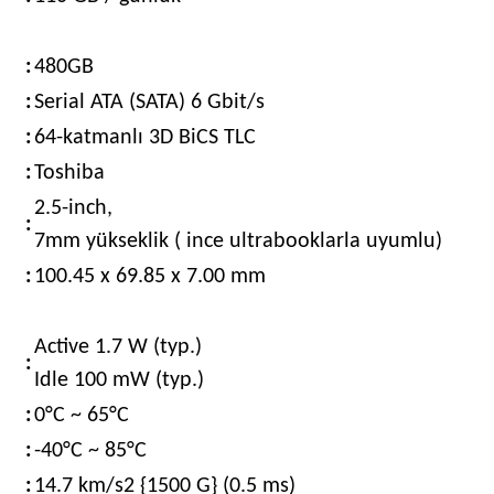
:
480GB
:
Serial ATA (SATA) 6 Gbit/s
:
64-katmanlı 3D BiCS TLC
:
Toshiba
2.5-inch,
:
7mm yükseklik ( ince ultrabooklarla uyumlu)
:
100.45 x 69.85 x 7.00 mm
Active 1.7 W (typ.)
:
Idle 100 mW (typ.)
:
0°C ~ 65°C
:
-40°C ~ 85°C
:
14.7 km/s2 {1500 G} (0.5 ms)