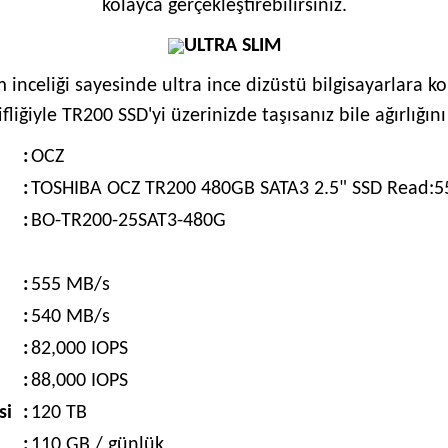
kolayca gerçekleştirebilirsiniz.
ULTRA SLIM
 inceliği sayesinde ultra ince dizüstü bilgisayarlara ko
ifliğiyle TR200 SSD'yi üzerinizde taşısanız bile ağırlığı
:
OCZ
:
TOSHIBA OCZ TR200 480GB SATA3 2.5" SSD Read:5
:
BO-TR200-25SAT3-480G
:
555 MB/s
:
540 MB/s
:
82,000 IOPS
:
88,000 IOPS
si
:
120 TB
:
110 GB / günlük