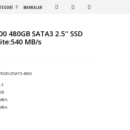
TEGORİ
MARKALAR
0 480GB SATA3 2.5'' SSD
ite:540 MB/s
TR200-25SAT3-480G
 3
 GB
MB/s
MB/s