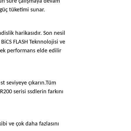
uzun süre çalışmaya devam
güç tüketimi sunar.
slik harikasıdır. Son nesil
 BiCS FLASH Teknnolojisi ve
sek performans elde edilir
üst seviyeye çıkarın.Tüm
200 serisi ssdlerin farkını
ibi ve çok daha fazlasını