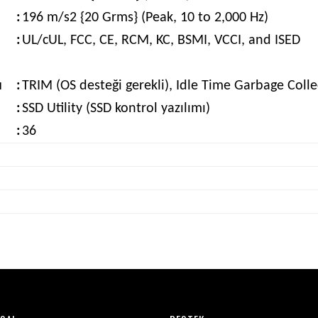
:
196 m/s2 {20 Grms} (Peak, 10 to 2,000 Hz)
:
UL/cUL, FCC, CE, RCM, KC, BSMI, VCCI, and ISED
u
:
TRIM (OS desteği gerekli), Idle Time Garbage Colle
:
SSD Utility (SSD kontrol yazılımı)
:
36