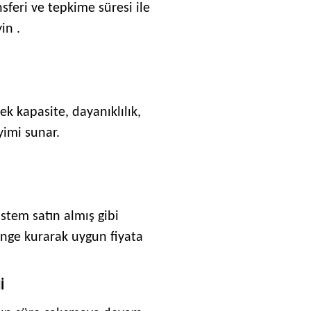
sferi ve tepkime süresi ile
in .
k kapasite, dayanıklılık,
yimi sunar.
stem satın almış gibi
enge kurarak uygun fiyata
İ