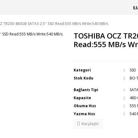
KA
 TR200 480GB SATA3 2.5'' SSD Read:555 MB/s Write:540 MB/s
TOSHIBA OCZ TR20
Read:555 MB/s Wr
Kategori
SSD
Stok Kodu
BO-
Bağlantı Tipi
SATA
Kapasite
480
Okuma Hızı
555 
Yazma Hızı
540 
Karşılaştır