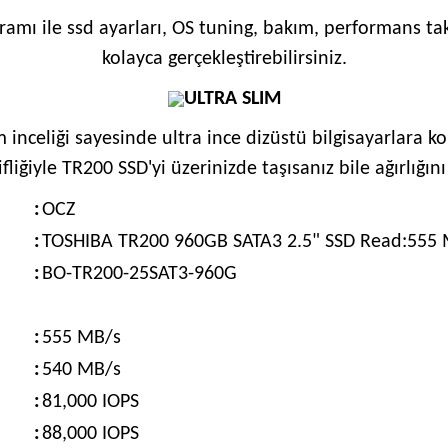
ramı ile ssd ayarları, OS tuning, bakım, performans tak
kolayca gerçekleştirebilirsiniz.
ULTRA SLIM
 inceliği sayesinde ultra ince dizüstü bilgisayarlara ko
ifliğiyle TR200 SSD'yi üzerinizde taşısanız bile ağırlığı
:
OCZ
:
TOSHIBA TR200 960GB SATA3 2.5" SSD Read:555 
:
BO-TR200-25SAT3-960G
:
555 MB/s
:
540 MB/s
:
81,000 IOPS
:
88,000 IOPS