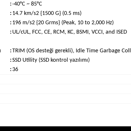
:
-40°C ~ 85°C
:
14.7 km/s2 {1500 G} (0.5 ms)
:
196 m/s2 {20 Grms} (Peak, 10 to 2,000 Hz)
:
UL/cUL, FCC, CE, RCM, KC, BSMI, VCCI, and ISED
u
:
TRIM (OS desteği gerekli), Idle Time Garbage Col
:
SSD Utility (SSD kontrol yazılımı)
:
36