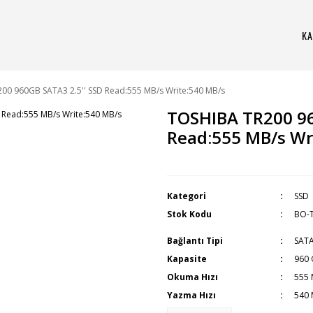
KA
00 960GB SATA3 2.5'' SSD Read:555 MB/s Write:540 MB/s
TOSHIBA TR200 96
Read:555 MB/s Wr
Kategori
SSD
Stok Kodu
BO-
Bağlantı Tipi
SATA
Kapasite
960
Okuma Hızı
555 
Yazma Hızı
540 