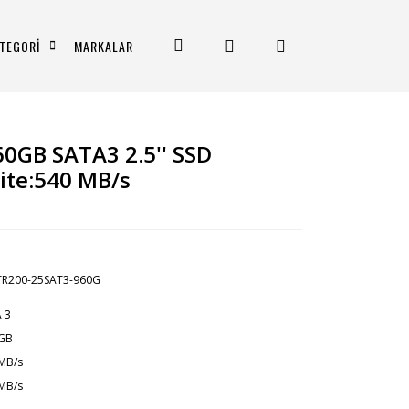
TEGORİ
MARKALAR
0GB SATA3 2.5'' SSD
ite:540 MB/s
TR200-25SAT3-960G
 3
 GB
MB/s
MB/s