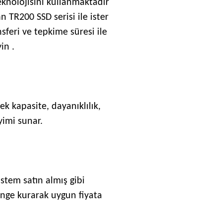
eknolojisini kullanmaktadır
 TR200 SSD serisi ile ister
sferi ve tepkime süresi ile
in .
k kapasite, dayanıklılık,
yimi sunar.
stem satın almış gibi
enge kurarak uygun fiyata