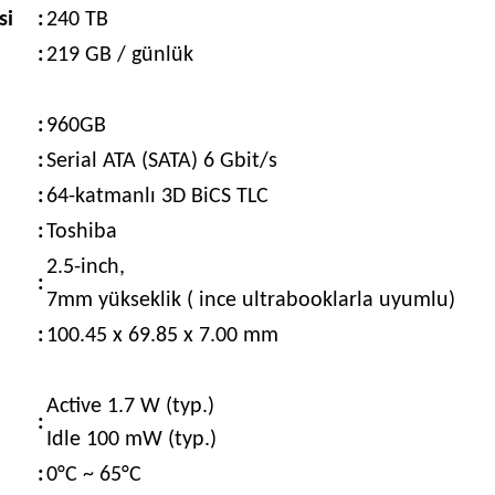
si
:
240 TB
:
219 GB / günlük
:
960GB
:
Serial ATA (SATA) 6 Gbit/s
:
64-katmanlı 3D BiCS TLC
:
Toshiba
2.5-inch,
:
7mm yükseklik ( ince ultrabooklarla uyumlu)
:
100.45 x 69.85 x 7.00 mm
Active 1.7 W (typ.)
:
Idle 100 mW (typ.)
:
0°C ~ 65°C