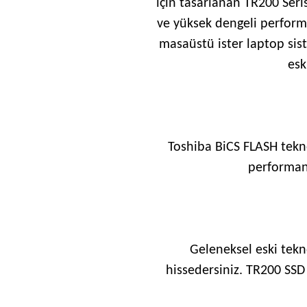
için tasarlanan TR200 Seri
ve yüksek dengeli performa
masaüstü ister laptop sist
esk
Toshiba BiCS FLASH tekno
performans
Geleneksel eski tekn
hissedersiniz. TR200 SSD