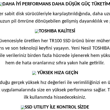
DAHA İYİ PERFORMANS DAHA DÜŞÜK GÜÇ TÜKETİM
r sabit disk sürücüleriyle karşılaştırıldığında, daha 
uzun pil ömrüne dönüşebilen gelişmiş dayanıklılık ve 
TOSHIBA KALİTESİ
güvencesiyle üretilen her TR100 SSD ürünü birer mühendi
s ve son teknoloji keyfini yaşayın. Yeni Nesil TOSHIBA
le verileriniz birden fazla hücrede işlenerek hem yük
hem de hata oranlarınız sıfıra yakın hale getirilir.
YÜKSEK HIZA GEÇİN
duğu gerçek yüksek hız değerleri ile verimliliğinizi en 
uygulamalarında size en yüksek performansı sağlar. TR
ilk kullanımda hissedeceksiniz.
SSD UTILITY İLE KONTROL SİZDE