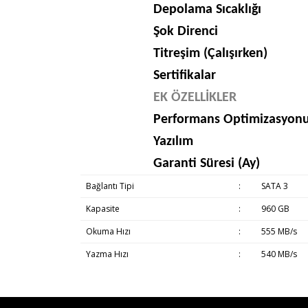
Depolama Sıcaklığı
Şok Direnci
Titreşim (Çalışırken)
Sertifikalar
EK ÖZELLİKLER
Performans Optimizasyon
Yazılım
Garanti Süresi (Ay)
Bağlantı Tipi
:
SATA 3
Kapasite
:
960 GB
Okuma Hızı
:
555 MB/s
Yazma Hızı
:
540 MB/s