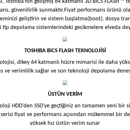
si, Toshiba'nın gelişmiş 64 katmanlı 3D BiCS FLASH ™ t
ns, güvenilirlik sunmaktır.Fiyat performans ürünü olan
eminizi geliştirin ve sistem başlatma(boot), dosya tran
i tip depolama sistemlerindeki gecikmelere elveda dey
TOSHIBA BiCS FLASH TEKNOLOJİSİ
lojisi, dikey 64 katmanlı hücre mimarisi ile daha yükse
 ve verimlilik sağlar ve son teknoloji depolama dene
ÜSTÜN VERİM
oloji HDD'den SSD'ye geçtiğiniz an tamamen yeni bir si
 serisi fiyat ve performans açısından mükemmel bir d
yüksek hız üstün verim sunar